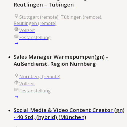
Reutlingen – Tübingen
Stuttgart (remote), Tübingen (remote),
Reutlingen (remote)
Vollzeit
Festanstellung
Sales Manager Wärmepumpen(gn) -
Außendienst, Region Nürnberg
Nürnberg (remote)
Vollzeit
Festanstellung
Social Media & Video Content Creator (gn)
- 40 Std, (hybrid) (München)