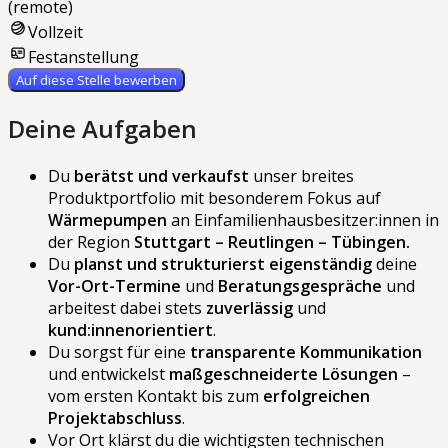
(remote)
Vollzeit
Festanstellung
Auf diese Stelle bewerben
Deine Aufgaben
Du
berätst und verkaufst
unser breites
Produktportfolio mit besonderem Fokus auf
Wärmepumpen
an Einfamilienhausbesitzer:innen in
der Region
Stuttgart – Reutlingen – Tübingen.
Du
planst und strukturierst eigenständig
deine
Vor-Ort-Termine
und
Beratungsgespräche
und
arbeitest dabei stets
zuverlässig
und
kund:innenorientiert
.
Du sorgst für eine
transparente Kommunikation
und entwickelst
maßgeschneiderte Lösungen
–
vom ersten Kontakt bis zum
erfolgreichen
Projektabschluss
.
Vor Ort klärst du die wichtigsten technischen