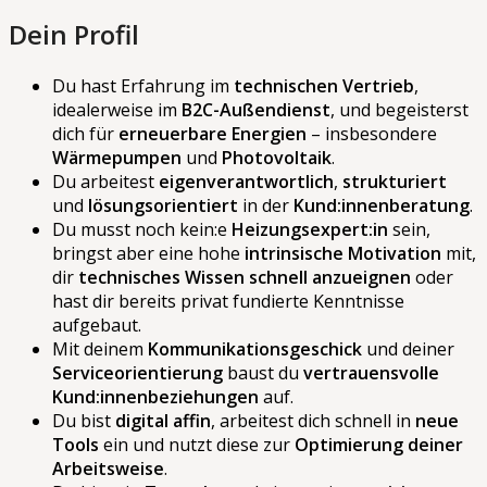
Dein Profil
Du hast Erfahrung im
technischen Vertrieb
,
idealerweise im
B2C-Außendienst
, und begeisterst
dich für
erneuerbare Energien
– insbesondere
Wärmepumpen
und
Photovoltaik
.
Du arbeitest
eigenverantwortlich
,
strukturiert
und
lösungsorientiert
in der
Kund:innenberatung
.
Du musst noch kein:e
Heizungsexpert:in
sein,
bringst aber eine hohe
intrinsische Motivation
mit,
dir
technisches Wissen schnell anzueignen
oder
hast dir bereits privat fundierte Kenntnisse
aufgebaut.
Mit deinem
Kommunikationsgeschick
und deiner
Serviceorientierung
baust du
vertrauensvolle
Kund:innenbeziehungen
auf.
Du bist
digital affin
, arbeitest dich schnell in
neue
Tools
ein und nutzt diese zur
Optimierung deiner
Arbeitsweise
.