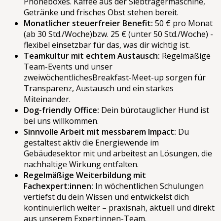
Phoneboxes. Kaffee aus der Siebträgermaschine,
Getränke und frisches Obst stehen bereit.
Monatlicher steuerfreier Benefit:
50 € pro Monat
(ab 30 Std./Woche)bzw. 25 € (unter 50 Std./Woche) -
flexibel einsetzbar für das, was dir wichtig ist.
Teamkultur mit echtem Austausch:
Regelmäßige
Team-Events und unser
zweiwöchentlichesBreakfast-Meet-up sorgen für
Transparenz, Austausch und ein starkes
Miteinander.
Dog-friendly Office:
Dein bürotauglicher Hund ist
bei uns willkommen.
Sinnvolle Arbeit mit messbarem Impact:
Du
gestaltest aktiv die Energiewende im
Gebäudesektor mit und arbeitest an Lösungen, die
nachhaltige Wirkung entfalten.
Regelmäßige Weiterbildung mit
Fachexpert:innen:
In wöchentlichen Schulungen
vertiefst du dein Wissen und entwickelst dich
kontinuierlich weiter – praxisnah, aktuell und direkt
aus unserem Expert:innen-Team.